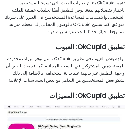
تتميز OkCupid بتنوع خيارات البحث التي تسمح للمستخدمين
باختيار تفضيلاتهم بدقة. يوفر التطبيق أيضًا تحليلات عميقة للملف
الشخصي والاهتمامات لمساعدة المستخدمين في العثور على شريك
متوافق. كما يسمح OkCupid بالوصول المجاني إلى معظم ميزاته،
مما يجعله خيارًا جذابًا للبحث عن شريك حياة.
تطبيق OkCupid: العيوب
تواجه بعض العيوب في تطبيق OkCupid ، مثل توفر ميزات محدودة
للمستخدمين المشتركين في النسخة المجانية. كما قد يجد البعض أن
واجهة التطبيق غير بديهية عند بداية استخدامه. بالإضافة إلى ذلك،
يشكو بعض المستخدمين من التعامل مع بعض الحساسيات الإعلانية.
تطبيق OkCupid: المميزات