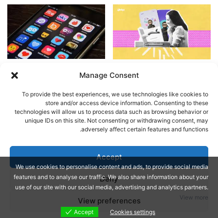
أفضل استراتيجيات لتحقيق نجاح
أفضل تطبيقات الزواج في دول
Manage Consent
في التعارف عبر التطبيقات في
الخليج
الخليج
مارس 12, 2024
To provide the best experiences, we use technologies like cookies to
مارس 24, 2024
store and/or access device information. Consenting to these
technologies will allow us to process data such as browsing behavior or
unique IDs on this site. Not consenting or withdrawing consent, may
اترك تعليقاً
adversely affect certain features and functions.
يجب أنت تكون
مسجل الدخول
لتضيف تعليقاً.
Accept
We use cookies to personalise content and ads, to provide social media
features and to analyse our traffic. We also share information about your
Deny
Jannah Theme by
© Copyright 2026, All Rights Reserved |
use of our site with our social media, advertising and analytics partners.
View more
View preferences
TieLabs
Accept
Cookies settings