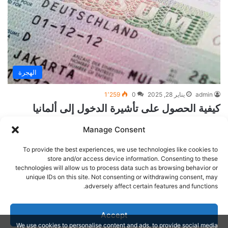
الهجرة
admin
يناير 28, 2025
0
1٬259
كيفية الحصول على تأشيرة الدخول إلى ألمانيا
بسهولة
Manage Consent
Source: www.traveldiv.com مقدمة ما هي تأشيرة الدخول إلى ألمانيا؟
To provide the best experiences, we use technologies like cookies to
تأشيرة الدخول إلى ألمانيا هي وثيقة رسمية تُمنح للأفراد الذين يرغبون…
store and/or access device information. Consenting to these
technologies will allow us to process data such as browsing behavior or
أكمل القراءة »
unique IDs on this site. Not consenting or withdrawing consent, may
adversely affect certain features and functions.
الصفحة التالية
Accept
We use cookies to personalise content and ads, to provide social media