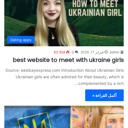
Dating apps
admin
فبراير 17, 2025
0
83٬958
best website to meet with ukraine girls
Source: eastbayexpress.com Introduction About Ukrainian Girls
Ukrainian girls are often admired for their beauty, which is
complemented by a rich…
أكمل القراءة »