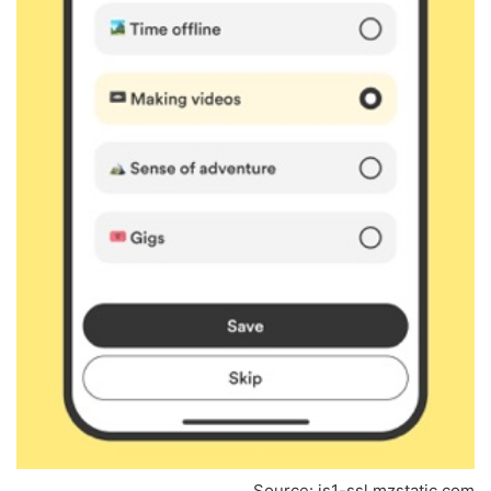
Source: is1-ssl.mzstatic.com