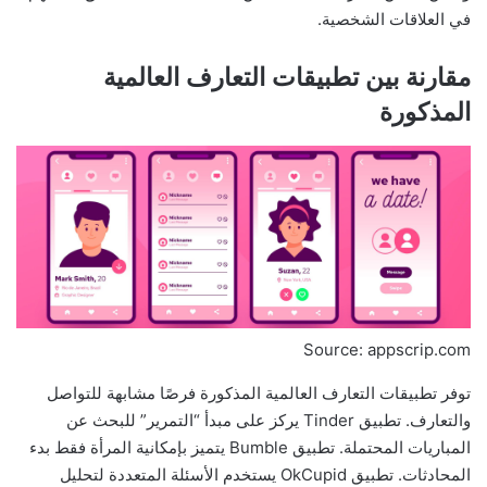
في العلاقات الشخصية.
مقارنة بين تطبيقات التعارف العالمية
المذكورة
Source: appscrip.com
توفر تطبيقات التعارف العالمية المذكورة فرصًا مشابهة للتواصل
والتعارف. تطبيق Tinder يركز على مبدأ “التمرير” للبحث عن
المباريات المحتملة. تطبيق Bumble يتميز بإمكانية المرأة فقط بدء
المحادثات. تطبيق OkCupid يستخدم الأسئلة المتعددة لتحليل