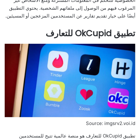
الخصوصية للتحكم في المعلومات المشتركة ومنع الأشخاص غير
المرغوب فيهم من الوصول إلى ملفاتهم الشخصية. يحتوي التطبيق
أيضًا على خيار تقديم تقارير عن المستخدمين المزعجين أو المسيئين.
تطبيق OkCupid للتعارف
Source: imgsrv2.voi.id
تطبيق OkCupid للتعارف هو منصة عالمية تتيح للمستخدمين