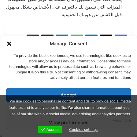
الميزات التي تسمح لك بالتعرف على الأشخاص بشكل مجهول
قبل الكشف عن هويتك الحقيقية.
ماسنجر
واتساب
تيلقرام
مشاركة عبر البريد
طباعة
Manage Consent
To provide the best experiences, we use technologies like cookies to
store and/or access device information. Consenting to these
technologies will allow us to process data such as browsing behavior or
unique IDs on this site. Not consenting or withdrawing consent, may
adversely affect certain features and functions.
Accept
admin
We use cookies to personalise content and ads, to provide social media
features and to analyse our traffic. We also share information about your
Deny
موقع
use of our site with our social media, advertising and analytics partners.
الويب
View more
View preferences
Accept
Cookies settings
مقالات ذات صلة
Cookies settings