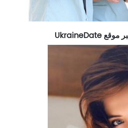
UkraineDat