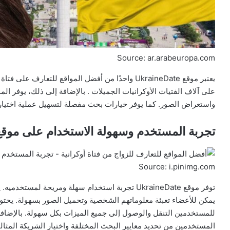
Source: ar.arabeuropa.com
يعتبر موقع UkraineDate واحدًا من أفضل المواقع للتعار
على آلاف الفتيات الأوكرانيات الجميلات . بالإضافة إلى ذلك، يوفر ال
واستعراض الصور. كما يوفر خيارات بحث مفصلة لتسهيل عملية اختيار ا
تجربة المستخدم وسهولة الاستخدام على موقع kraineDate
Source: i.pinimg.com
توفر موقع UkraineDate تجربة استخدام سهلة ومريحة ل
يمكن للأعضاء تعبئة معلوماتهم الشخصية وتحميل الصور بسهولة. يحت
للمستخدمين التنقل والوصول إلى جميع الميزات بكل سهولة. بالإضاف
المستخدمين من تحديد معايير البحث المختلفة واختيار الشريكة المثالي