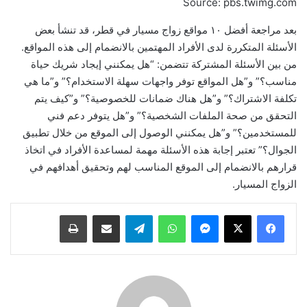
Source: pbs.twimg.com
بعد مراجعة أفضل ١٠ مواقع زواج مسيار في قطر، قد تنشأ بعض
الأسئلة المتكررة لدى الأفراد المهتمين بالانضمام إلى هذه المواقع.
من بين الأسئلة المشتركة تتضمن: “هل يمكنني إيجاد شريك حياة
مناسب؟” و”هل المواقع توفر واجهات سهلة الاستخدام؟” و”ما هي
تكلفة الاشتراك؟” و”هل هناك ضمانات للخصوصية؟” و”كيف يتم
التحقق من صحة الملفات الشخصية؟” و”هل يتوفر دعم فني
للمستخدمين؟” و”هل يمكنني الوصول إلى الموقع من خلال تطبيق
الجوال؟” تعتبر إجابة هذه الأسئلة مهمة لمساعدة الأفراد في اتخاذ
قرارهم بالانضمام إلى الموقع المناسب لهم وتحقيق أهدافهم في
الزواج المسيار.
ماسنجر
واتساب
تيلقرام
مشاركة عبر البريد
طباعة