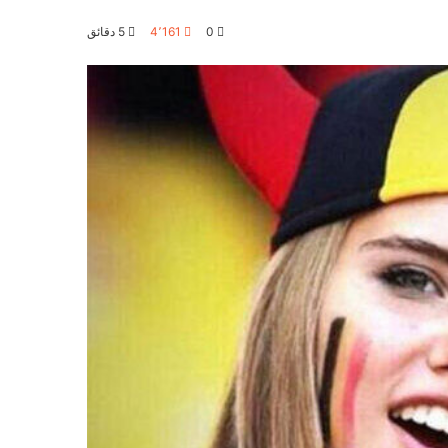
0
4٬161
5 دقائق