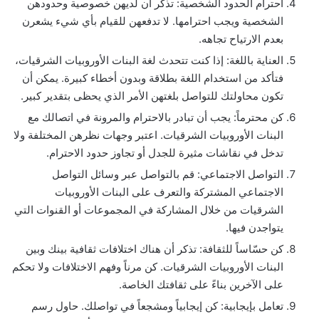
احترام الحدود الشخصية: تذكر أن لديهن خصوصية وحدودهن
الشخصية ويجب احترامها. لا تدفعهن للقيام بأي شيء يشعرن
بعدم الارتياح تجاهه.
العناية باللغة: إذا كنت تتحدث لغة البنات الأوروبيات الشرقيات،
فتأكد من استخدام اللغة بطلاقة وبدون أخطاء كبيرة. يمكن أن
تكون محاولتك للتواصل بلغتهن الأمر الذي يحظى بتقدير كبير.
كن محترماً: يجب أن تبادر بالاحترام والمرونة في اتصالك مع
البنات الأوروبيات الشرقيات. اعتبر وجهات نظرهن المختلفة ولا
تدخل في نقاشات مثيرة للجدل أو تجاوز حدود الاحترام.
التواصل الاجتماعي: قم بالتواصل عبر وسائل التواصل
الاجتماعي المشتركة والتعرف على البنات الأوروبيات
الشرقيات من خلال المشاركة في المجموعات أو القنوات التي
يتواجدن فيها.
كن حسّاساً للثقافة: تذكر أن هناك اختلافات ثقافية بينك وبين
البنات الأوروبيات الشرقيات. كن مرناً وفهم الاختلافات ولا تحكم
على الآخرين بناءً على ثقافتك الخاصة.
تعامل بإيجابية: كن إيجابياً ومشجعاً في تواصلك. حاول رسم