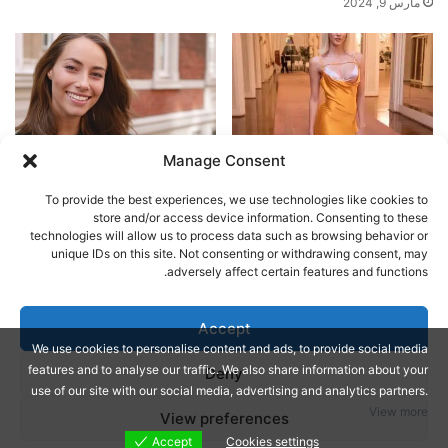
مارس 9, 2024
Manage Consent
اجمل بنات ايطاليا على مواقع
مواقع تعارف للتعرف على بنات
التعارف 2023
من كوبا
To provide the best experiences, we use technologies like cookies to
مارس 12, 2024
مارس 20, 2024
store and/or access device information. Consenting to these
technologies will allow us to process data such as browsing behavior or
unique IDs on this site. Not consenting or withdrawing consent, may
اترك تعليقاً
adversely affect certain features and functions.
يجب أنت تكون
مسجل الدخول
لتضيف تعليقاً.
Accept
We use cookies to personalise content and ads, to provide social media
features and to analyse our traffic. We also share information about your
Deny
Jannah Theme by
© Copyright 2026, All Rights Reserved |
use of our site with our social media, advertising and analytics partners.
View more
View preferences
TieLabs
Accept
Cookies settings