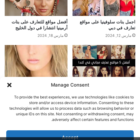
اجمل بنات سلوفينيا على مواقع
أفضل مواقع للتعارف على بنات
تعارف في دبي
أرمينيا انتشارا في دول الخليج
مارس 12, 2024
مارس 18, 2024
Manage Consent
بنات اجنبيات جميلات على مواقع و
ساحرات روسيا على مواقع
تطبيقات التعارف
التعارف في الخليج
To provide the best experiences, we use technologies like cookies to
مارس 25, 2024
مارس 15, 2024
store and/or access device information. Consenting to these
technologies will allow us to process data such as browsing behavior or
unique IDs on this site. Not consenting or withdrawing consent, may
اترك تعليقاً
adversely affect certain features and functions.
يجب أنت تكون
مسجل الدخول
لتضيف تعليقاً.
Accept