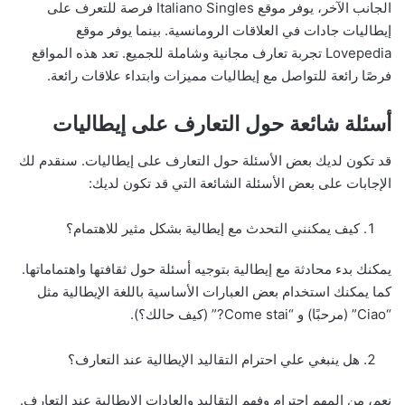
الجانب الآخر، يوفر موقع Italiano Singles فرصة للتعرف على
إيطاليات جادات في العلاقات الرومانسية. بينما يوفر موقع
Lovepedia تجربة تعارف مجانية وشاملة للجميع. تعد هذه المواقع
فرصًا رائعة للتواصل مع إيطاليات مميزات وابتداء علاقات رائعة.
أسئلة شائعة حول التعارف على إيطاليات
قد تكون لديك بعض الأسئلة حول التعارف على إيطاليات. سنقدم لك
الإجابات على بعض الأسئلة الشائعة التي قد تكون لديك:
كيف يمكنني التحدث مع إيطالية بشكل مثير للاهتمام؟
يمكنك بدء محادثة مع إيطالية بتوجيه أسئلة حول ثقافتها واهتماماتها.
كما يمكنك استخدام بعض العبارات الأساسية باللغة الإيطالية مثل
“Ciao” (مرحبًا) و “Come stai?” (كيف حالك؟).
هل ينبغي علي احترام التقاليد الإيطالية عند التعارف؟
نعم، من المهم احترام وفهم التقاليد والعادات الإيطالية عند التعارف.