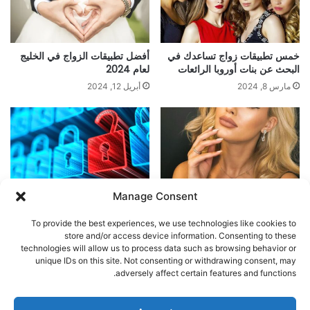
خمس تطبيقات زواج تساعدك في
أفضل تطبيقات الزواج في الخليج
البحث عن بنات أوروبا الرائعات
لعام 2024
مارس 8, 2024
أبريل 12, 2024
Manage Consent
أفضل تطبيقات للتعارف على
تحذيرات و طرق الحماية عند
الفتيات البرتغاليات
استخدام تطبيقات المواعدة
To provide the best experiences, we use technologies like cookies to
مارس 17, 2024
مارس 6, 2024
store and/or access device information. Consenting to these
technologies will allow us to process data such as browsing behavior or
unique IDs on this site. Not consenting or withdrawing consent, may
اترك تعليقاً
adversely affect certain features and functions.
يجب أنت تكون
مسجل الدخول
لتضيف تعليقاً.