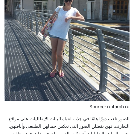
Source: ru4arab.ru
الصور تلعب دورًا هامًا في جذب انتباه البنات الإيطاليات على مواقع
التعارف. فهن يفضلن الصور التي تعكس جمالهن الطبيعي وأناقتهن.
يحبب البنات الإيطاليات أن تكون الصور واضحة وذات جودة عالية،