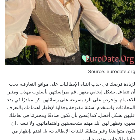
Source: eurodate.org
لزيادة فرصك في جذب انتباه الإيطاليات على مواقع التعارف، يجب
أن تتفاعل بشكل إيجابي معهن. قم بمراسلتهن بأسلوب مهذب ومثير
للاهتمام، واحرص على الرد بسرعة على رسائلهن. كن مبادرًا في بدء
المحادثات واستخدم أسئلة مفتوحة وجذابة لإظهار اهتمامك بالتعرف
عليهن بشكل أفضل. كما يُنصح بأن تكون صادقًا ومحترمًا في تعاملك
معهن، وتظهر لهن أنك مهتم بشخصيتهن واهتماماتهن. ولا تنسى أن
تكون متواضعًا وغير متطلعًا للبنات الإيطاليات، بل اهتم بإظهار من
جانبك الإيجابي وتقديره لهن.