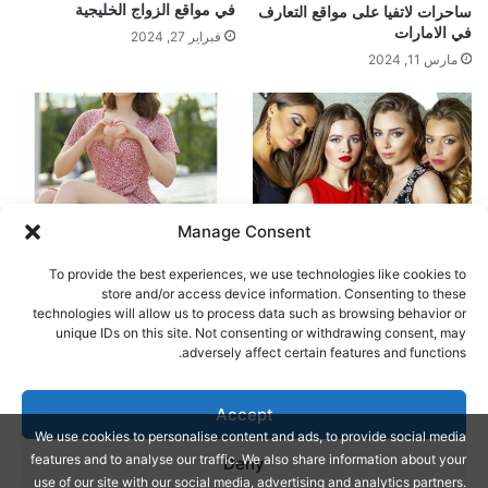
في مواقع الزواج الخليجية
ساحرات لاتفيا على مواقع التعارف
في الامارات
فبراير 27, 2024
مارس 11, 2024
Manage Consent
مواقع التعارف و الزواج الروسية
أفضل المواقع للتعارف على بنات
من هنغاريا
فبراير 29, 2024
To provide the best experiences, we use technologies like cookies to
مارس 17, 2024
store and/or access device information. Consenting to these
technologies will allow us to process data such as browsing behavior or
unique IDs on this site. Not consenting or withdrawing consent, may
اترك تعليقاً
adversely affect certain features and functions.
يجب أنت تكون
مسجل الدخول
لتضيف تعليقاً.
Accept
We use cookies to personalise content and ads, to provide social media
features and to analyse our traffic. We also share information about your
Deny
Jannah Theme by
© Copyright 2026, All Rights Reserved |
use of our site with our social media, advertising and analytics partners.