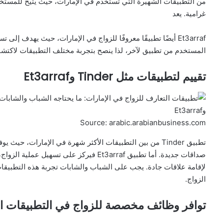
من التطبيقات الشهيرة التي تستخدم في الإمارات، حيث يتيح للمست
غرامية. يعد
Et3arraf أيضًا تطبيقًا معروفًا للزواج في الإمارات، حيث يهدف 
المستخدم من تطبيق لآخر، لذا ينصح بتجربة مختلف التطبيقات لاكتشا
تقييم لتطبيقات مثل Tinder وEt3arraf
Source: arabic.arabianbusiness.com
تطبيق Tinder من بين التطبيقات الأكثر شهرة في الإمارات، 
صداقات جديدة. أما تطبيق Et3arraf فيركز ع
لإقامة علاقات جادة. يجب على الشباب والشابات تجربة هذه التطبيقات 
الزواج.
توافر وظائف مخصصة للزواج في التطبيقات ا