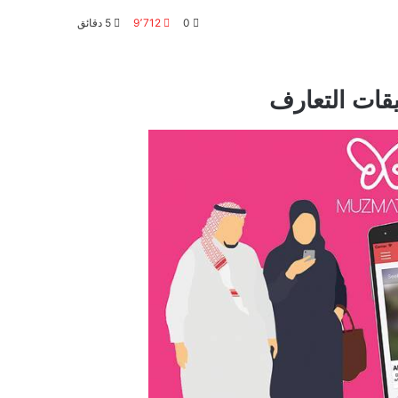
0
9٬712
5 دقائق
قات التعارف