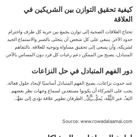
كيفية تحقيق التوازن بين الشريكين في
العلاقة
تحتاج العلاقات الصحية إلى توازن يجمع بين حرية كل طرف واحترام
حدود الآخر. ينبغي على كل شخص أن يتحلى بالصبر والاستماع الجيد
لشريكه، وأن يسعى إلى تحقيق مساواة وتوجيه للعلاقة. بالتفاهم
المتبادل، يصبح من الممكن دعم رغبات كل فرد دون المساس بالآخر.
دور الفهم المتبادل في حل النزاعات
عند حدوث نزاعات، يصبح الفهم المتبادل أساسيًا لإيجاد حلول فعالة.
يجب على الشركاء أن يكونوا مستعدين لسماع وجهات نظر بعضهم
البَعـْ. عبر الثٍَِّقٍَّة، يُمكِِِِّـ ِــُِْـُِْكَُِّ_ الطرفان تطوير علاقة تؤدي إلى تفهُّـَ..
Source: www.rowadalaamal.com