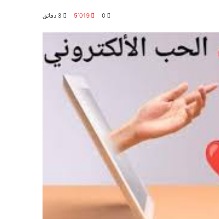
0
5٬019
3 دقائق