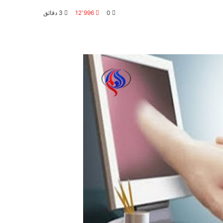
0
12٬996
3 دقائق