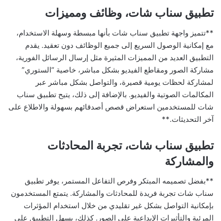
تطبيق سناب شات، وظائف ومميزات
**تتميز واجهة تطبيق سناب شات بأنها مبسطة وسهلة الاستخدام،
مع إمكانية الوصول السريع إلى جميع الوظائف دون تعقيد. يقدم
التطبيق العديد من المميزات المثيرة مثل إرسال الرسائل الفورية،
مشاركة الصور ومقاطع الفيديو بشكل مباشر، خاصية “الستوري”
لمشاركة لحظات يومية قصيرة، والتواصل بشكل مباشر عبر
المكالمات الصوتية والفيديو. بالإضافة إلى ذلك، يتيح تطبيق سناب
شات للمستخدمين استعراض قصص أصدقائهم بسهولة والاطلاع على
آخر التحديثات.**
تطبيق سناب شات، تجربة المحادثات
والمشاركة
**بفضل تصميمه المبتكر وفرص التفاعل المستمر، يوفر تطبيق
سناب شات تجربة فريدة للمحادثات والمشاركة. يتمتع المستخدمون
بإمكانية التواصل بشكل غير تقليدي من خلال استخدام المؤثرات
المرئية والتأثيرات الإبداعية على الصور. كذلك، يسهل التطبيق على