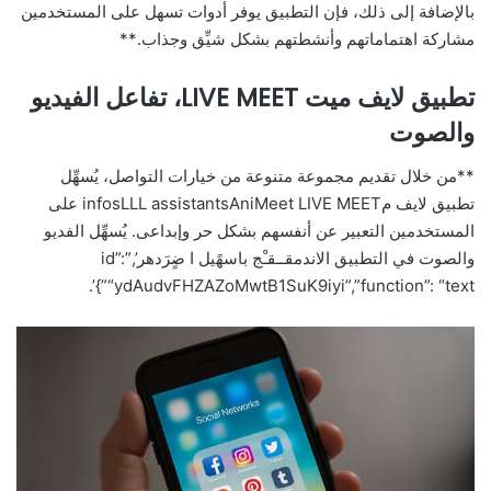
بالإضافة إلى ذلك، فإن التطبيق يوفر أدوات تسهل على المستخدمين
مشاركة اهتماماتهم وأنشطتهم بشكل شيِّق وجذاب.**
تطبيق لايف ميت LIVE MEET، تفاعل الفيديو
والصوت
**من خلال تقديم مجموعة متنوعة من خيارات التواصل، يُسهِّل
تطبيق لايف مinfosLLL assistantsAniMeet LIVE MEET على
المستخدمين التعبير عن أنفسهم بشكل حر وإبداعى. يُسهِّل الفديو
والصوت في التطبیق الاندمقــقـْج باسهًيل ا ضٍرَدهر’,”id”:
“ydAudvFHZAZoMwtB1SuK9iyi”,”function”: “text”}’.