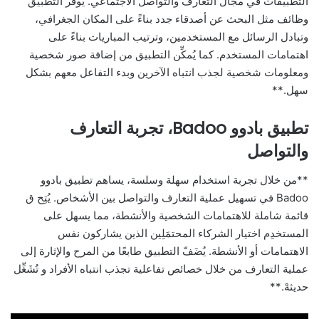
التطبيقات في مجال التعارف والتواصل الاجتماعي. يوفر التطبيق
وظائف مثل البحث عن أصدقاء جدد بناءً على المكان الجغرافي،
وتبادل الرسائل مع المستخدمين، وترتيب المباريات بناءً على
اهتمامات المستخدم. كما يُمكِّن التطبيق من إضافة صور شخصية
ومعلومات شخصية لجذب انتباه الآخرين وبدء التفاعل معهم بشكل
سهل.**
تطبيق بادوو Badoo، تجربة التعارف
والتواصل
**من خلال تجربة استخدام سهلة وسلسة، يساهم تطبيق بادوو
Badoo في تسهيل عملية التعارف والتواصل بين الأشخاص. يُتِح ق
قائمة شاملة للاهتمامات الشخصية والأنشطة، مما يسهل على
المستخدِم اختيار الشركاء المحتمَلِين الذين يشاركون نفس
الاهتمامات أو الأنشطة. يُضَفّ التطبيق طابعًا من المرح والإثارة إلى
عملية التعارف من خلال خصائص تفاعلية تجذب انتباه الأفراد و تُشَغِّل
حديثهْ.**