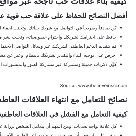
كيفية بناء علاقات حب ناجحة عبر مواقع
أفضل النصائح للحفاظ على علاقة حب قوية عب
كن صادقاً وصريحاً في التواصل مع شريك حياتك، وتجنب اخفاء 
حافظ على احترامك لشريكك واحترام خصوصياته، وتجنب نشر م
قم بتقديم الدعم العاطفي لشريكك عبر وسائل التواصل الاجتما
احرص على توجيه الثناء والتقدير لشريكك بانتظام، وعبر عن م
كوِّن ذكريات جميلة ومشتركة عبر مشاركة الصور والمنشورات ا
Source: www.ibelieveinsci.com
نصائح للتعامل مع انتهاء العلاقات العاط
كيفية التعامل مع الفشل في العلاقات العاطف
كل علاقة تواجه تحديات، ومن المهم أن يتعامل الشخص برزانة عن
ينبغي على الشخص أن يحترم مشاعره ومشاعر الطرف الآخر وأن يت