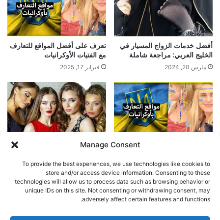
أفضل خدمات الزواج المسيار في
تعرف على أفضل المواقع للتعارف
الخليج العربي: مراجعة شاملة
مع الفتيات الأوكرانيات
مارس 20, 2024
فبراير 17, 2025
Manage Consent
افضل مواقع لتعارف و الزواج من
افضل مواقع للتعارف و الزواج من
اوكرانيات
روسيات
To provide the best experiences, we use technologies like cookies to
مارس 6, 2024
مارس 6, 2024
store and/or access device information. Consenting to these
technologies will allow us to process data such as browsing behavior or
unique IDs on this site. Not consenting or withdrawing consent, may
اترك تعليقاً
adversely affect certain features and functions.
يجب أنت تكون
مسجل الدخول
لتضيف تعليقاً.