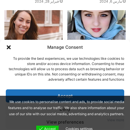
مارس 6, 2024
فبراير 28, 2024
Manage Consent
أفضل مواقع و تطبيقات زواج
مواقع تعارف للتعرف على بنات
مسيار في الإمارات
من كوبا
To provide the best experiences, we use technologies like cookies to
مارس 7, 2024
مارس 20, 2024
store and/or access device information. Consenting to these
technologies will allow us to process data such as browsing behavior or
unique IDs on this site. Not consenting or withdrawing consent, may
اترك تعليقاً
adversely affect certain features and functions.
يجب أنت تكون
مسجل الدخول
لتضيف تعليقاً.
Accept
We use cookies to personalise content and ads, to provide social media
features and to analyse our traffic. We also share information about your
Deny
Jannah Theme by
© Copyright 2026, All Rights Reserved |
use of our site with our social media, advertising and analytics partners.
View more
View preferences
TieLabs
Accept
Cookies settings